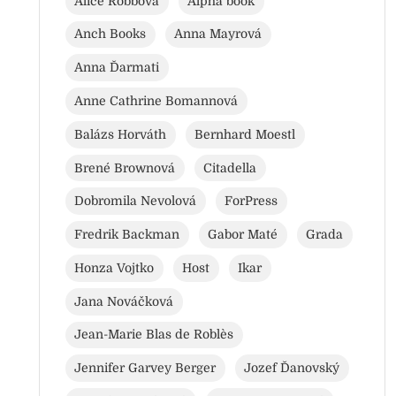
Alice Robbová
Alpha book
Anch Books
Anna Mayrová
Anna Ďarmati
Anne Cathrine Bomannová
Balázs Horváth
Bernhard Moestl
Brené Brownová
Citadella
Dobromila Nevolová
ForPress
Fredrik Backman
Gabor Maté
Grada
Honza Vojtko
Host
Ikar
Jana Nováčková
Jean-Marie Blas de Roblès
Jennifer Garvey Berger
Jozef Ďanovský