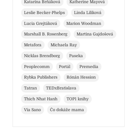
Katarína Brňáková
Katherine Mayová
Leslie Becker-Phelps
Linda Liliková
Lucia Grejtáková
Marion Woodman
Marshall B. Rosenberg
Martina Gajdošová
Metafora
Michaela Ray
Nicklas Brendborg
Paseka
Peoplecomm
Portál
Premedia
Rybka Publishers
Rónán Hession
Tatran
TEDxBratislava
Thich Nhat Hanh
TOP1 knihy
Via Sano
Čo dokáže mama