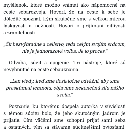
myšlienok, ktoré možno vnímať ako nápomocné na
ceste sebarozvoja. Hovorí, že na ceste k sebe je
dôležité spoznať, kým skutočne sme s veľkou mierou
láskavosti a nežnosti. Hovorí o prijímaní citlivosti
a zraniteľnosti.
„Žiť bezvýhradne a celistvo, teda celým svojím srdcom,
nie je jednorazová voľba. Je to proces.“
Odvaha, súcit a spojenie. Tri nástroje, ktoré sú
nevyhnutné na ceste sebauznania.
„Len vtedy, keď sme dostatočne odvážni, aby sme
preskúmali temnotu, objavíme nekonečnú silu nášho
svetla.“
Poznanie, ku ktorému dospela autorka v súvislosti
s témou súcitu bolo, že jeho skutočným jadrom je
prijatie. Čím väčšmi sme schopní prijať sami seba
a ostatných, tým sa stávame súcitnejšími bytosťami.