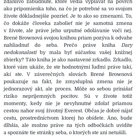
zdanlivo zabudnuté, ktoré vedia vyplávať na povrch
ako pripomienka toho, na čo je potrebné sa vo svojom
živote dôkladnejšie pozrieť. Je to ako so zmenami. To,
čo dokáže človeka zabolieť nie je samotná zmena
v živote, ale práve jeho urputné odolávanie voči nej.
Brené Brownová svojou knihou priam pozýva k odvahe
nahliadnuť do seba. Prečo práve kniha
Dary
nedokonalosti
by mala byť súčasťou vašej knižnej
zbierky? Táto kniha je ako nastavené zrkadlo. Zrkadlo,
ktoré vám ukáže, že ste hodnotnými ľuďmi práve takí,
akí ste. V záverečných slovách Brené Brownová
poukazuje na fakt, že zmysluplná zmena nie je
jednorazový akt, ale proces. Môže so sebou prinášať
riziko nepríjemných pocitov. Sú v živote totiž
momenty, kedy nie je nevyhnutné zdolať priamou
cestou nahor svoj životný Everest. Občas je dobré nájsť
cestu, prostredníctvom ktorej ho obídete. Áno, bude
dlhšia, ale možno práve na tých odbočkách uvidíte
a spoznáte tie stránky seba, o ktorých ste ani netušili.