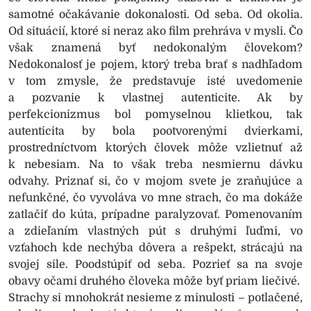
samotné očakávanie dokonalosti. Od seba. Od okolia.
Od situácií, ktoré si neraz ako film prehráva v mysli. Čo
však znamená byť nedokonalým človekom?
Nedokonalosť je pojem, ktorý treba brať s nadhľadom
v tom zmysle, že predstavuje isté uvedomenie
a pozvanie k vlastnej autenticite. Ak by
perfekcionizmus bol pomyselnou klietkou, tak
autenticita by bola pootvorenými dvierkami,
prostredníctvom ktorých človek môže vzlietnuť až
k nebesiam. Na to však treba nesmiernu dávku
odvahy. Priznať si, čo v mojom svete je zraňujúce a
nefunkčné, čo vyvoláva vo mne strach, čo ma dokáže
zatlačiť do kúta, prípadne paralyzovať. Pomenovaním
a zdieľaním vlastných pút s druhými ľuďmi, vo
vzťahoch kde nechýba dôvera a rešpekt, strácajú na
svojej sile. Poodstúpiť od seba. Pozrieť sa na svoje
obavy očami druhého človeka môže byť priam liečivé.
Strachy si mnohokrát nesieme z minulosti – potlačené,