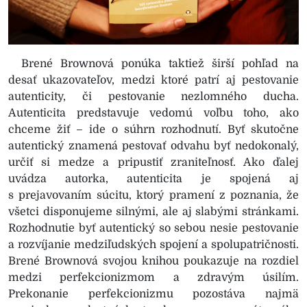
Brené Brownová ponúka taktiež širší pohľad na
desať ukazovateľov, medzi ktoré patrí aj pestovanie
autenticity, či pestovanie nezlomného ducha.
Autenticita predstavuje vedomú voľbu toho, ako
chceme žiť – ide o súhrn rozhodnutí. Byť skutočne
autentický znamená pestovať odvahu byť nedokonalý,
určiť si medze a pripustiť zraniteľnosť. Ako ďalej
uvádza autorka, autenticita je spojená aj
s prejavovaním súcitu, ktorý pramení z poznania, že
všetci disponujeme silnými, ale aj slabými stránkami.
Rozhodnutie byť autentický so sebou nesie pestovanie
a rozvíjanie medziľudských spojení a spolupatričnosti.
Brené Brownová svojou knihou poukazuje na rozdiel
medzi perfekcionizmom a zdravým úsilím.
Prekonanie perfekcionizmu pozostáva najmä