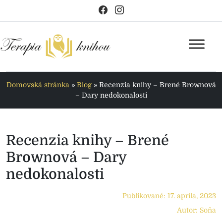
Domovská stránka
»
Blog
»
Recenzia knihy – Brené Brownová
– Dary nedokonalosti
Recenzia knihy – Brené
Brownová – Dary
nedokonalosti
Publikované: 17. apríla, 2023
Autor: Soňa