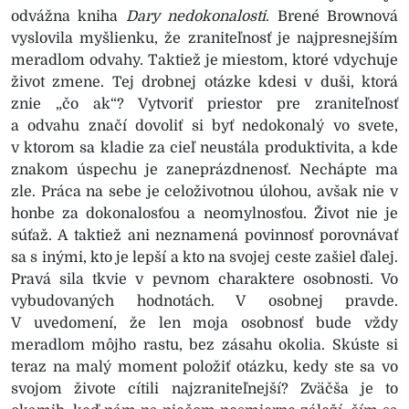
odvážna kniha
Dary nedokonalosti
. Brené Brownová
vyslovila myšlienku, že zraniteľnosť je najpresnejším
meradlom odvahy. Taktiež je miestom, ktoré vdychuje
život zmene. Tej drobnej otázke kdesi v duši, ktorá
znie „čo ak“? Vytvoriť priestor pre zraniteľnosť
a odvahu značí dovoliť si byť nedokonalý vo svete,
v ktorom sa kladie za cieľ neustála produktivita, a kde
znakom úspechu je zaneprázdnenosť. Nechápte ma
zle. Práca na sebe je celoživotnou úlohou, avšak nie v
honbe za dokonalosťou a neomylnosťou. Život nie je
súťaž. A taktiež ani neznamená povinnosť porovnávať
sa s inými, kto je lepší a kto na svojej ceste zašiel ďalej.
Pravá sila tkvie v pevnom charaktere osobnosti. Vo
vybudovaných hodnotách. V osobnej pravde.
V uvedomení, že len moja osobnosť bude vždy
meradlom môjho rastu, bez zásahu okolia. Skúste si
teraz na malý moment položiť otázku, kedy ste sa vo
svojom živote cítili najzraniteľnejší? Zväčša je to