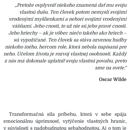
„Pretože ovplyvniť niekoho znamená dať mu svoju
vlastnú dušu. Ten človek potom nemyslí svojimi
vrodenými myšlienkami a nehorí svojimi vrodenými
vášňami. Jeho cnosti, to už nie sú jeho pravé cnosti.
Jeho hriechy – ak je vôbec niečo takého ako hriech –
sú vypožičané. Ten človek sa stáva ozvenou hudby
niekoho iného, hercom role, ktorá nebola napísaná pre
neho. Účelom života je rozvoj vlastnej osobnosti. Každý
z nás má dokonale uplatniť svoju vlastnú povahu, preto
sme na svete.“
Oscar Wilde
Transformačná sila príbehu, ktorá v sebe spája
emocionálnu úprimnosť, vytýčenie vlastných hraníc,
v súvislosti s nadobudnutou sebahodnotou. Aj o tom je