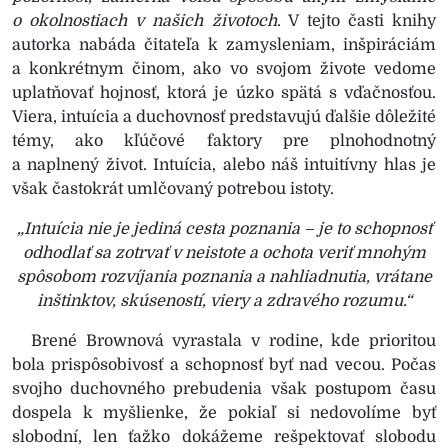
o okolnostiach v našich životoch
. V tejto časti knihy
autorka nabáda čitateľa k zamysleniam, inšpiráciám
a konkrétnym činom, ako vo svojom živote vedome
uplatňovať hojnosť, ktorá je úzko spätá s vďačnosťou.
Viera, intuícia a duchovnosť predstavujú ďalšie dôležité
témy, ako kľúčové faktory pre plnohodnotný
a naplnený život. Intuícia, alebo náš intuitívny hlas je
však častokrát umlčovaný potrebou istoty.
„Intuícia nie je jediná cesta poznania – je to schopnosť
odhodlať sa zotrvať v neistote a ochota veriť mnohým
spôsobom rozvíjania poznania a nahliadnutia, vrátane
inštinktov, skúseností, viery a zdravého rozumu.“
Brené Brownová vyrastala v rodine, kde prioritou
bola prispôsobivosť a schopnosť byť nad vecou. Počas
svojho duchovného prebudenia však postupom času
dospela k myšlienke, že pokiaľ si nedovolíme byť
slobodní, len ťažko dokážeme rešpektovať slobodu