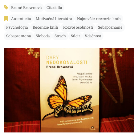
Brené Brownová
Citadella
Autenticita
Motivačná literatúra
Najnovšie recenzie kníh
Psychológia
Recenzie kníh
Rozvoj osobnosti
Sebapoznanie
Sebapremena
Sloboda
Strach
Súcit
Vďačnosť