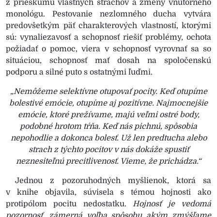
z prieskumu vlastných strachov a zmeny vnútorného
monológu. Pestovanie nezlomného ducha vytvára
predovšetkým päť charakterových vlastností, ktorými
sú: vynaliezavosť a schopnosť riešiť problémy, ochota
požiadať o pomoc, viera v schopnosť vyrovnať sa so
situáciou, schopnosť mať dosah na spoločenskú
podporu a silné puto s ostatnými ľuďmi.
„Nemôžeme selektívne otupovať pocity. Keď otupíme
bolestivé emócie, otupíme aj pozitívne. Najmocnejšie
emócie, ktoré prežívame, majú veľmi ostré body,
podobné hrotom tŕňa. Keď nás pichnú, spôsobia
nepohodlie a dokonca bolesť. Už len predtucha alebo
strach z týchto pocitov v nás dokáže spustiť
neznesiteľnú precitlivenosť. Vieme, že prichádza.“
Jednou z pozoruhodných myšlienok, ktorá sa
v knihe objavila, súvisela s témou hojnosti ako
protipólom pocitu nedostatku.
Hojnosť je vedomá
pozornosť, zámerná voľba spôsobu akým zmýšľame