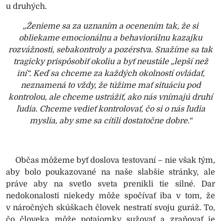
u druhých.
„Ženieme sa za uznaním a ocenením tak, že si
obliekame emocionálnu a behaviorálnu kazajku
rozvážnosti, sebakontroly a pozérstva. Snažíme sa tak
tragicky prispôsobiť okoliu a byť neustále „lepší než
iní“. Keď sa chceme za každých okolností ovládať,
neznamená to vždy, že túžime mať situáciu pod
kontrolou, ale chceme ustrážiť, ako nás vnímajú druhí
ľudia. Chceme vedieť kontrolovať, čo si o nás ľudia
myslia, aby sme sa cítili dostatočne dobre.“
Občas môžeme byť doslova testovaní – nie však tým,
aby bolo poukazované na naše slabšie stránky, ale
práve aby na svetlo sveta prenikli tie silné. Dar
nedokonalosti niekedy môže spočívať iba v tom, že
v náročných skúškach človek nestratí svoju guráž. To,
čo človeka môže potajomky sužovať a zraňovať je