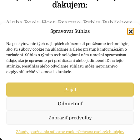
ďakujem:
Alpha Book, Host, Pragma, Rybka Publishers,
Antikvariát Čierne na Bielom
Spravovať Súhlas
Na poskytovanie tých najlepších skúseností používame technológie,
ako sú súbory cookie na ukladanie a/alebo prístup k informáciám o
zariadení. Súhlas s týmito technológiami nám umožní spracovávať
Články vo forme recenzií kníh sú publikované so
údaje, ako je správanie pri prehliadaní alebo jedinečné ID na tejto
súhlasom autorských práv vydavateľstiev
stránke. Nesúhlas alebo odvolanie súhlasu môže nepriaznivo
ovplyvniť určité vlastnosti a funkcie.
Prijať
Odmietnuť
Zobraziť predvoľby
Zásady používania súborov cookie
Ochrana osobných údajov