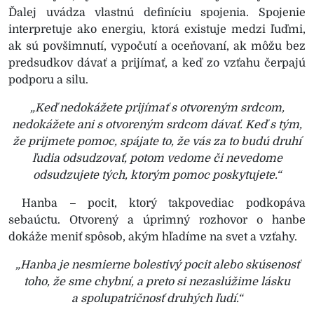
Ďalej uvádza vlastnú definíciu spojenia. Spojenie
interpretuje ako energiu, ktorá existuje medzi ľuďmi,
ak sú povšimnutí, vypočutí a oceňovaní, ak môžu bez
predsudkov dávať a prijímať, a keď zo vzťahu čerpajú
podporu a silu.
„Keď nedokážete prijímať s otvoreným srdcom,
nedokážete ani s otvoreným srdcom dávať. Keď s tým,
že prijmete pomoc, spájate to, že vás za to budú druhí
ľudia odsudzovať, potom vedome či nevedome
odsudzujete tých, ktorým pomoc poskytujete.“
Hanba – pocit, ktorý takpovediac podkopáva
sebaúctu. Otvorený a úprimný rozhovor o hanbe
dokáže meniť spôsob, akým hľadíme na svet a vzťahy.
„Hanba je nesmierne bolestivý pocit alebo skúsenosť
toho, že sme chybní, a preto si nezaslúžime lásku
a spolupatričnosť druhých ľudí.“