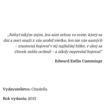
„Nebyť nikým iným, len sám sebou vo svete, ktorý sa
dni a noci snaží z vás urobiť všetko, len nie vás samých
– znamená bojovať v tej najťažšej bitke, v akej sa
človek môže ocitnúť – a nikdy neprestať bojovať.“
Edward Estlin Cummings
Vydavateľstvo:
Citadella
Rok vydania:
2013