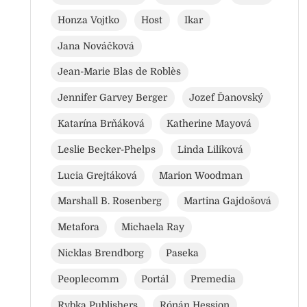
Honza Vojtko
Host
Ikar
Jana Nováčková
Jean-Marie Blas de Roblès
Jennifer Garvey Berger
Jozef Ďanovský
Katarína Brňáková
Katherine Mayová
Leslie Becker-Phelps
Linda Liliková
Lucia Grejtáková
Marion Woodman
Marshall B. Rosenberg
Martina Gajdošová
Metafora
Michaela Ray
Nicklas Brendborg
Paseka
Peoplecomm
Portál
Premedia
Rybka Publishers
Rónán Hession