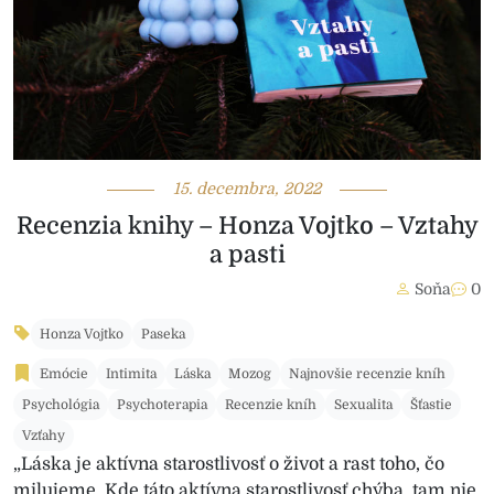
15. decembra, 2022
Recenzia knihy – Honza Vojtko – Vztahy
a pasti
Soňa
0
Honza Vojtko
Paseka
Emócie
Intimita
Láska
Mozog
Najnovšie recenzie kníh
Psychológia
Psychoterapia
Recenzie kníh
Sexualita
Šťastie
Vzťahy
„Láska je aktívna starostlivosť o život a rast toho, čo
milujeme. Kde táto aktívna starostlivosť chýba, tam nie