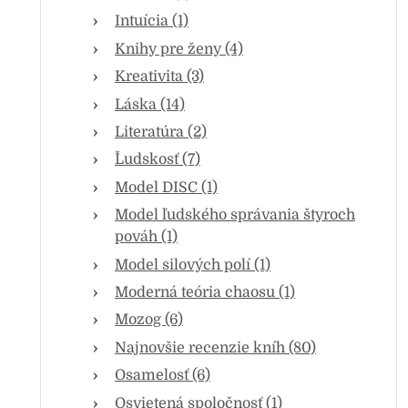
Intuícia (1)
Knihy pre ženy (4)
Kreativita (3)
Láska (14)
Literatúra (2)
Ľudskosť (7)
Model DISC (1)
Model ľudského správania štyroch
pováh (1)
Model silových polí (1)
Moderná teória chaosu (1)
Mozog (6)
Najnovšie recenzie kníh (80)
Osamelosť (6)
Osvietená spoločnosť (1)