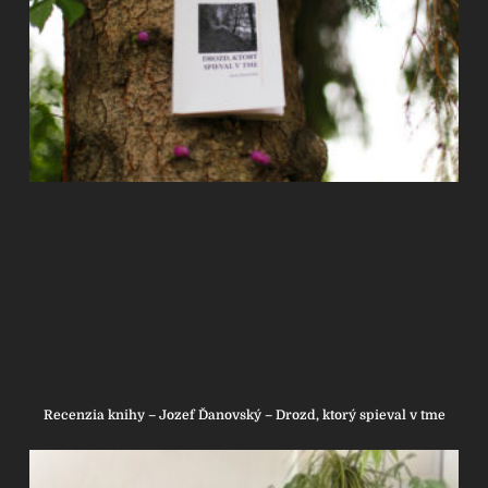
Recenzia knihy – Jozef Ďanovský – Drozd, ktorý spieval v tme