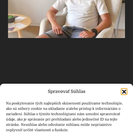
Spravovať Súhlas
Rozhovor s Jozefom Ďanovským
Na poskytovanie tých najlepších skúseností používame technológie,
ako sú súbory cookie na ukladanie a/alebo prístup k informáciám o
Informácie
Fotografi
zariadení. Súhlas s týmito technológiami nám umožní spracovávať
Kontakt
Marek Duranský
údaje, ako je správanie pri prehliadaní alebo jedinečné ID na tejto
stránke. Nesúhlas alebo odvolanie súhlasu môže nepriaznivo
Ochrana osobných údajov
Lucia Heribanová
ovplyvniť určité vlastnosti a funkcie.