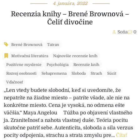
4. januára, 2022
Recenzia knihy – Brené Brownová –
Čeliť divočine
Soňa
0
Brené Brownová
Tatran
Motivačná literatúra
Najnovšie recenzie kníh
Pozitívne myslenie
Psychológia
Recenzie kníh
Rozvoj osobnosti
Sebapremena
Sloboda
Strach
Súcit
Vďačnosť
„Len vtedy budete slobodní, keď si uvedomíte, že
nepatríte na žiadne miesto – patríte všade, ale nie na
konkrétne miesto. Cena je vysoká, no odmena ešte
väčšia.“ Maya Angelou Túžba po objavení vlastného
ja. Zraniteľnosť a nahota vlastnej duše. Teória pocitu
skutočne patriť sebe. Autenticita, sloboda a sila verzus
pocity odpojenia, strachu a strata zmyslu pre…
Čítať