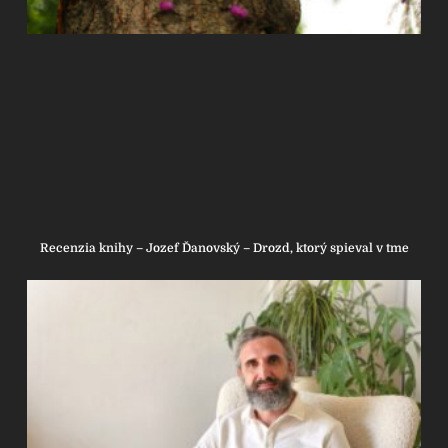
Recenzia knihy – Jozef Ďanovský – Drozd, ktorý spieval v tme