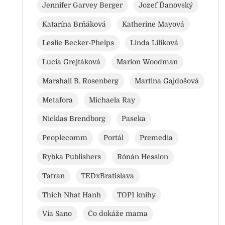
Jennifer Garvey Berger
Jozef Ďanovský
Katarína Brňáková
Katherine Mayová
Leslie Becker-Phelps
Linda Liliková
Lucia Grejtáková
Marion Woodman
Marshall B. Rosenberg
Martina Gajdošová
Metafora
Michaela Ray
Nicklas Brendborg
Paseka
Peoplecomm
Portál
Premedia
Rybka Publishers
Rónán Hession
Tatran
TEDxBratislava
Thich Nhat Hanh
TOP1 knihy
Via Sano
Čo dokáže mama