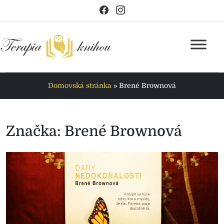
Domovská stránka
»
Brené Brownová
Značka:
Brené Brownová