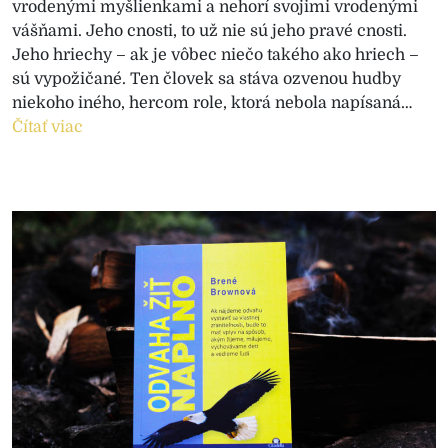
vrodenými myšlienkami a nehorí svojimi vrodenými
vášňami. Jeho cnosti, to už nie sú jeho pravé cnosti.
Jeho hriechy – ak je vôbec niečo takého ako hriech –
sú vypožičané. Ten človek sa stáva ozvenou hudby
niekoho iného, hercom role, ktorá nebola napísaná…
Čítať viac