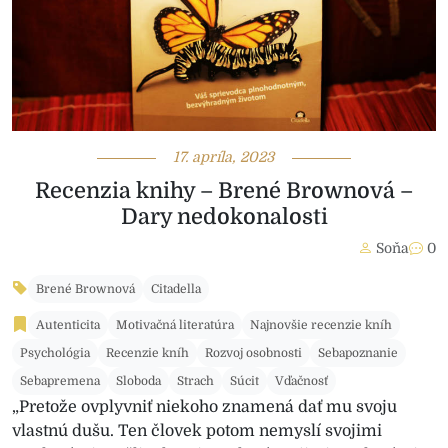
17. apríla, 2023
Recenzia knihy – Brené Brownová –
Dary nedokonalosti
Soňa
0
Brené Brownová
Citadella
Autenticita
Motivačná literatúra
Najnovšie recenzie kníh
Psychológia
Recenzie kníh
Rozvoj osobnosti
Sebapoznanie
Sebapremena
Sloboda
Strach
Súcit
Vďačnosť
„Pretože ovplyvniť niekoho znamená dať mu svoju
vlastnú dušu. Ten človek potom nemyslí svojimi