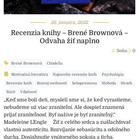
26. januára, 2022
Recenzia knihy – Brené Brownová –
Odvaha žiť naplno
Soňa
0
Brené Brownová
Citadella
Motivačná literatúra
Najnovšie recenzie kníh
Psychológia
Recenzie kníh
Rozvoj osobnosti
Sebapremena
Sloboda
Strach
Súcit
Vďačnosť
„Keď sme boli deti, mysleli sme si, že keď vyrastieme,
nebudeme už viac zraniteľní. Ale dospieť znamená
prijať zraniteľnosť. Byť nažive je byť zraniteľný.“
Madeleine L´Engle Žiť z celého srdca a zušľachťovať
vlastnú autenticitu. Rozvíjanie sebasúcitu a odolného
ducha. Dosiahnutie vnútorného pokoja a ticha.