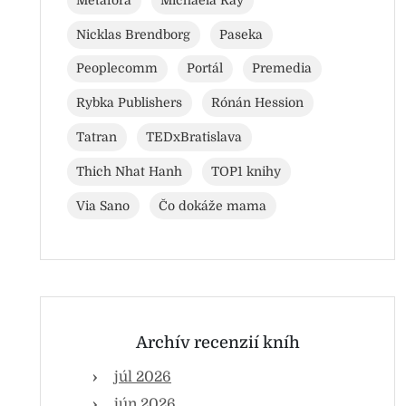
Nicklas Brendborg
Paseka
Peoplecomm
Portál
Premedia
Rybka Publishers
Rónán Hession
Tatran
TEDxBratislava
Thich Nhat Hanh
TOP1 knihy
Via Sano
Čo dokáže mama
Archív recenzií kníh
júl 2026
jún 2026