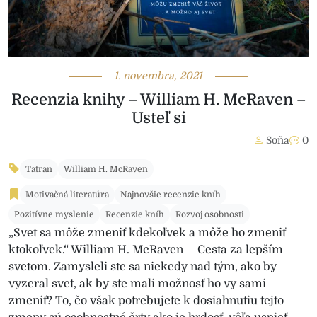
1. novembra, 2021
Recenzia knihy – William H. McRaven –
Usteľ si
Soňa
0
Tatran
William H. McRaven
Motivačná literatúra
Najnovšie recenzie kníh
Pozitívne myslenie
Recenzie kníh
Rozvoj osobnosti
„Svet sa môže zmeniť kdekoľvek a môže ho zmeniť
ktokoľvek.“ William H. McRaven Cesta za lepším
svetom. Zamysleli ste sa niekedy nad tým, ako by
vyzeral svet, ak by ste mali možnosť ho vy sami
zmeniť? To, čo však potrebujete k dosiahnutiu tejto