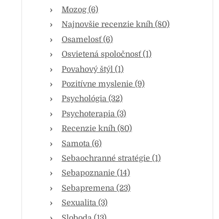
Mozog (6)
Najnovšie recenzie kníh (80)
Osamelosť (6)
Osvietená spoločnosť (1)
Povahový štýl (1)
Pozitívne myslenie (9)
Psychológia (32)
Psychoterapia (3)
Recenzie kníh (80)
Samota (6)
Sebaochranné stratégie (1)
Sebapoznanie (14)
Sebapremena (23)
Sexualita (3)
Sloboda (13)