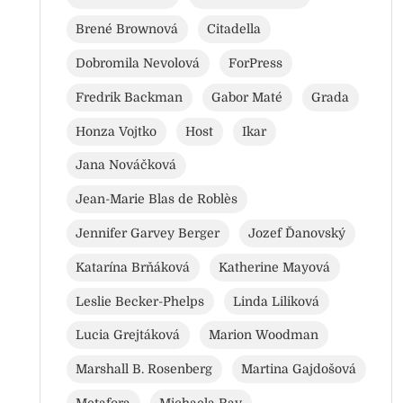
Brené Brownová
Citadella
Dobromila Nevolová
ForPress
Fredrik Backman
Gabor Maté
Grada
Honza Vojtko
Host
Ikar
Jana Nováčková
Jean-Marie Blas de Roblès
Jennifer Garvey Berger
Jozef Ďanovský
Katarína Brňáková
Katherine Mayová
Leslie Becker-Phelps
Linda Liliková
Lucia Grejtáková
Marion Woodman
Marshall B. Rosenberg
Martina Gajdošová
Metafora
Michaela Ray