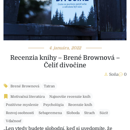
4. januára, 2022
Recenzia knihy – Brené Brownová –
Čeliť divočine
Soňa
0
Brené Brownová
Tatran
Motivačná literatúra
Najnovšie recenzie kníh
Pozitívne myslenie
Psychológia
Recenzie kníh
Rozvoj osobnosti
Sebapremena
Sloboda
Strach
Súcit
Vďačnosť
„Len vtedy budete slobodní, keď si uvedomíte, že