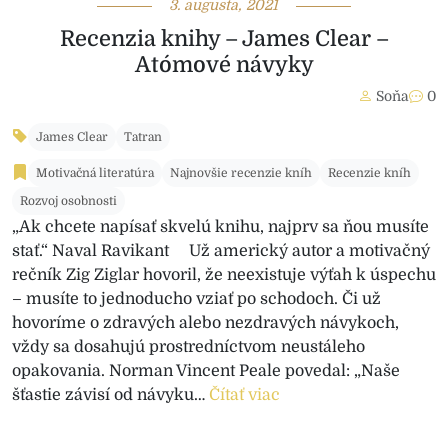
3. augusta, 2021
Recenzia knihy – James Clear –
Atómové návyky
Soňa
0
James Clear
Tatran
Motivačná literatúra
Najnovšie recenzie kníh
Recenzie kníh
Rozvoj osobnosti
„Ak chcete napísať skvelú knihu, najprv sa ňou musíte
stať.“ Naval Ravikant Už americký autor a motivačný
rečník Zig Ziglar hovoril, že neexistuje výťah k úspechu
– musíte to jednoducho vziať po schodoch. Či už
hovoríme o zdravých alebo nezdravých návykoch,
vždy sa dosahujú prostredníctvom neustáleho
opakovania. Norman Vincent Peale povedal: „Naše
šťastie závisí od návyku…
Čítať viac