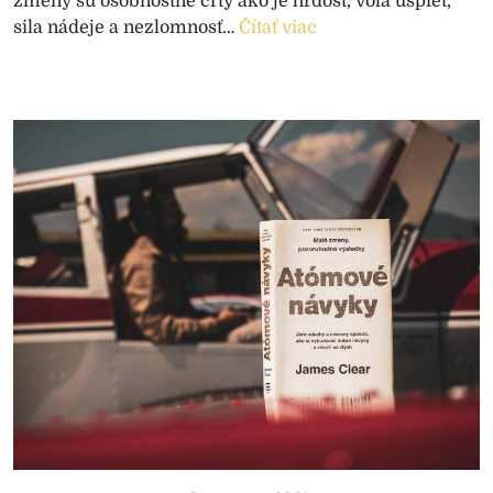
zmeny sú osobnostné črty ako je hrdosť, vôľa uspieť,
sila nádeje a nezlomnosť…
Čítať viac