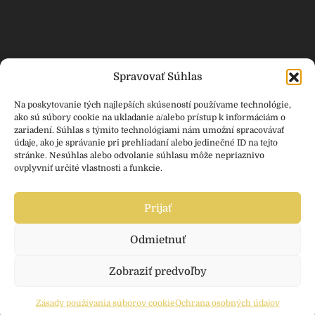
Spravovať Súhlas
Rozhovor s Jozefom Ďanovským
Na poskytovanie tých najlepších skúseností používame technológie,
ako sú súbory cookie na ukladanie a/alebo prístup k informáciám o
Informácie
Fotografi
zariadení. Súhlas s týmito technológiami nám umožní spracovávať
Kontakt
Marek Duranský
údaje, ako je správanie pri prehliadaní alebo jedinečné ID na tejto
stránke. Nesúhlas alebo odvolanie súhlasu môže nepriaznivo
Ochrana osobných údajov
Lucia Heribanová
ovplyvniť určité vlastnosti a funkcie.
Cookies
Javor Photography
Lukáš Košč
Prijať
Odmietnuť
Zobraziť predvoľby
© 2021
Terapia Knihou - Recenzie kníh
|
Vytvorilo
Finestudio.sk - Weby, E-shopy, Reklamy a Marketing.
Zásady používania súborov cookie
Ochrana osobných údajov