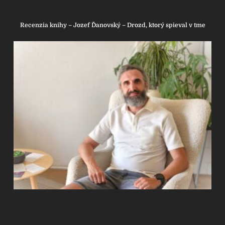
Recenzia knihy – Jozef Ďanovský – Drozd, ktorý spieval v tme