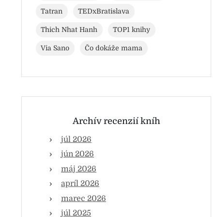
Tatran
TEDxBratislava
Thich Nhat Hanh
TOP1 knihy
Via Sano
Čo dokáže mama
Archív recenzií kníh
júl 2026
jún 2026
máj 2026
apríl 2026
marec 2026
júl 2025