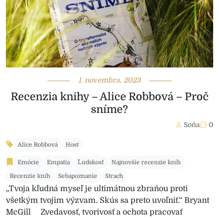
1. novembra, 2023
Recenzia knihy – Alice Robbová – Proč
sníme?
Soňa
0
Alice Robbová
Host
Emócie
Empatia
Ľudskosť
Najnovšie recenzie kníh
Recenzie kníh
Sebapoznanie
Strach
„Tvoja kľudná myseľ je ultimátnou zbraňou proti
všetkým tvojim výzvam. Skús sa preto uvoľniť.“ Bryant
McGill Zvedavosť, tvorivosť a ochota pracovať