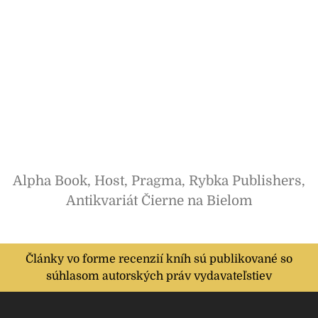
Alpha Book, Host, Pragma, Rybka Publishers,
Antikvariát Čierne na Bielom
Články vo forme recenzií kníh sú publikované so
súhlasom autorských práv vydavateľstiev