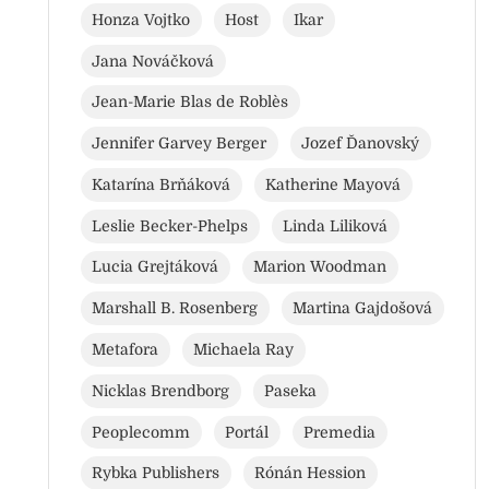
Honza Vojtko
Host
Ikar
Jana Nováčková
Jean-Marie Blas de Roblès
Jennifer Garvey Berger
Jozef Ďanovský
Katarína Brňáková
Katherine Mayová
Leslie Becker-Phelps
Linda Liliková
Lucia Grejtáková
Marion Woodman
Marshall B. Rosenberg
Martina Gajdošová
Metafora
Michaela Ray
Nicklas Brendborg
Paseka
Peoplecomm
Portál
Premedia
Rybka Publishers
Rónán Hession