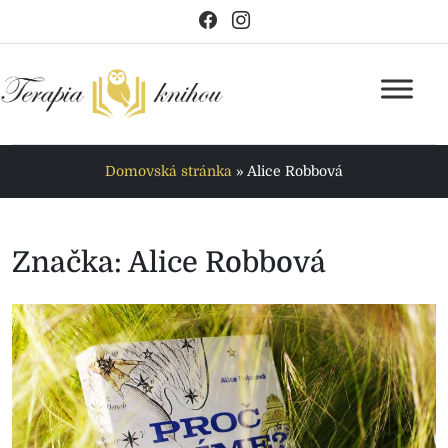
Domovská stránka
»
Alice Robbová
Značka:
Alice Robbová