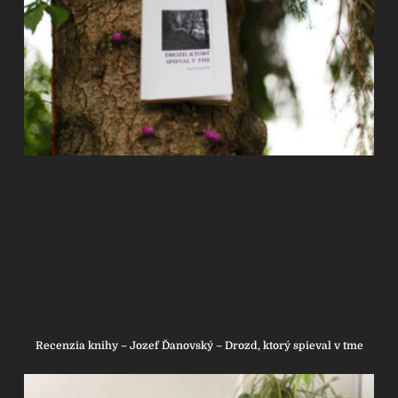
Recenzia knihy – Jozef Ďanovský – Drozd, ktorý spieval v tme