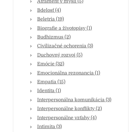
Atrament v mysli (5)
Bdelosť (4)
Beletria (19)
Biografie a životopisy (1)
Budhizmus (2)
Civilizačné ochorenia (3)
Duchovný rozvoj (5)
Emócie (32)
Emocionálna rezonancia (1)
Empatia (15)
Identita (1)
Interpersonálna komunikácia (3)
Interpersonálne konflikty (2)
Interpersonálne vzťahy (4)
Intimita (3)