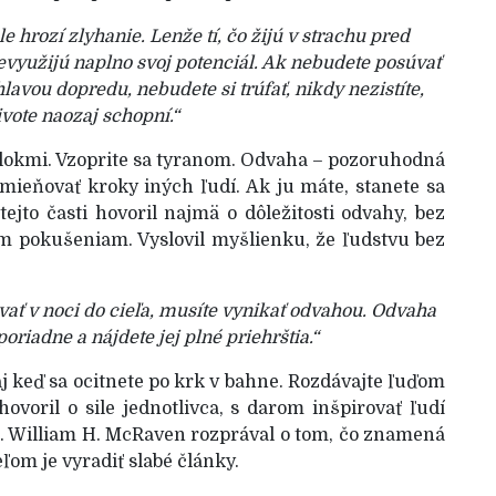
e hrozí zlyhanie. Lenže tí, čo žijú v strachu pred
evyužijú naplno svoj potenciál. Ak nebudete posúvať
lavou dopredu, nebudete si trúfať, nikdy nezistíte,
ivote naozaj schopní.“
alokmi. Vzoprite sa tyranom. Odvaha – pozoruhodná
mieňovať kroky iných ľudí. Ak ju máte, stanete sa
ejto časti hovoril najmä o dôležitosti odvahy, bez
ým pokušeniam. Vyslovil myšlienku, že ľudstvu bez
vať v noci do cieľa, musíte vynikať odvahou. Odvaha
oriadne a nájdete jej plné priehrštia.“
aj keď sa ocitnete po krk v bahne. Rozdávajte ľuďom
 hovoril o sile jednotlivca, s darom inšpirovať ľudí
j. William H. McRaven rozprával o tom, čo znamená
ľom je vyradiť slabé články.