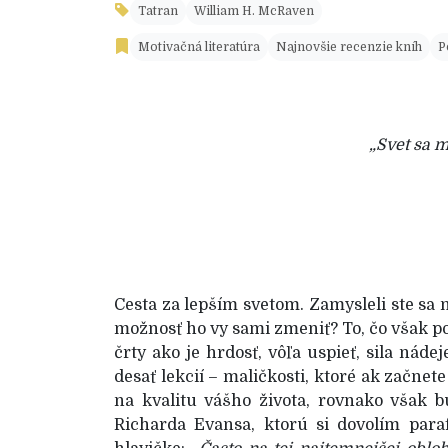
Tatran
William H. McRaven
Motivačná literatúra
Najnovšie recenzie kníh
P
„Svet sa 
Cesta za lepším svetom. Zamysleli ste sa n
možnosť ho vy sami zmeniť? To, čo však p
črty ako je hrdosť, vôľa uspieť, sila ná
desať lekcií – maličkosti, ktoré ak začnet
na kvalitu vášho života, rovnako však b
Richarda Evansa, ktorú si dovolím para