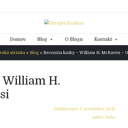
Domov
Blog
O Blogu
Kontakt
ská stránka
»
Blog
»
Recenzia knihy – William H. McRaven – Us
 William H.
si
Publikované: 1. novembra, 2021
Autor: Soňa