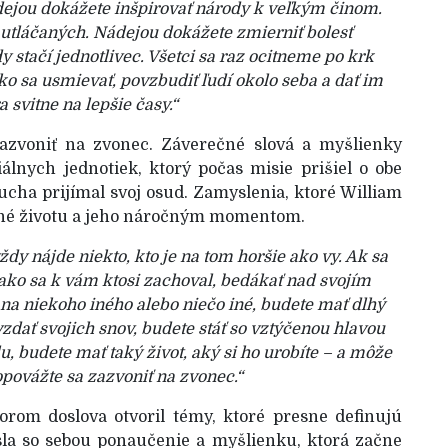
ádejou dokážete inšpirovať národy k veľkým činom.
utláčaných. Nádejou dokážete zmierniť bolesť
 stačí jednotlivec. Všetci sa raz ocitneme po krk
oko sa usmievať, povzbudiť ľudí okolo seba a dať im
a svitne na lepšie časy.“
azvoniť na zvonec. Záverečné slová a myšlienky
iálnych jednotiek, ktorý počas misie prišiel o obe
cha prijímal svoj osud. Zamyslenia, ktoré William
vané životu a jeho náročným momentom.
vždy nájde niekto, kto je na tom horšie ako vy. Ak sa
o, ako sa k vám ktosi zachoval, bedákať nad svojím
na niekoho iného alebo niečo iné, budete mať dlhý
vzdať svojich snov, budete stáť so vztýčenou hlavou
u, budete mať taký život, aký si ho urobíte – a môže
povážte sa zazvoniť na zvonec.“
rom doslova otvoril témy, ktoré presne definujú
esla so sebou ponaučenie a myšlienku, ktorá začne