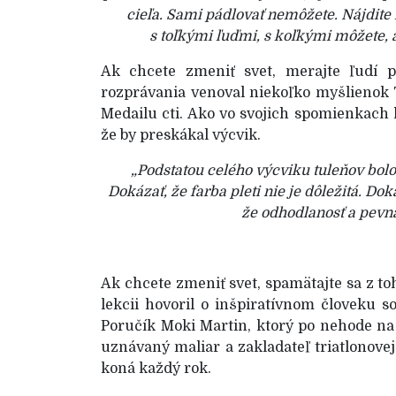
cieľa. Sami pádlovať nemôžete. Nájdite 
s toľkými ľuďmi, s koľkými môžete, a
Ak chcete zmeniť svet, merajte ľudí p
rozprávania venoval niekoľko myšlienok
Medailu cti. Ako vo svojich spomienkach 
že by preskákal výcvik.
„Podstatou celého výcviku tuleňov bolo 
Dokázať, že farba pleti nie je dôležitá. Do
že odhodlanosť a pevná 
Ak chcete zmeniť svet, spamätajte sa z toho,
lekcii hovoril o inšpiratívnom človeku 
Poručík Moki Martin, ktorý po nehode na b
uznávaný maliar a zakladateľ triatlonove
koná každý rok.