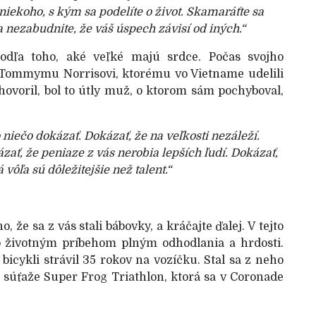
niekoho, s kým sa podelíte o život. Skamaráťte sa
 nezabudnite, že váš úspech závisí od iných.“
odľa toho, aké veľké majú srdce. Počas svojho
 Tommymu Norrisovi, ktorému vo Vietname udelili
hovoril, bol to útly muž, o ktorom sám pochyboval,
niečo dokázať. Dokázať, že na veľkosti nezáleží.
kázať, že peniaze z vás nerobia lepších ľudí. Dokázať,
vôľa sú dôležitejšie než talent.“
 že sa z vás stali bábovky, a kráčajte ďalej. V tejto
so životným príbehom plným odhodlania a hrdosti.
icykli strávil 35 rokov na vozíčku. Stal sa z neho
j súťaže Super Frog Triathlon, ktorá sa v Coronade