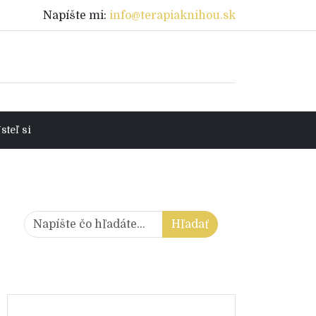
Napíšte mi:
info@terapiaknihou.sk
teľ si
Hľadať:
Hľadať