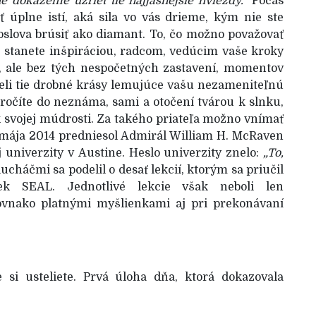
e dokážeme uzrieť tie najjasnejšie hviezdy.“
Počas
ť úplne istí, aká sila vo vás drieme, kým nie ste
slova brúsiť ako diamant. To, čo možno považovať
be stanete inšpiráciou, radcom, vedúcim vaše kroky
á, ale bez tých nespočetných zastavení, momentov
deli tie drobné krásy lemujúce vašu nezameniteľnú
kročíte do neznáma, sami a otočení tvárou k slnku,
k svojej múdrosti. Za takého priateľa možno vnímať
. mája 2014 predniesol Admirál William H. McRaven
univerzity v Austine. Heslo univerzity znelo:
„To,
ucháčmi sa podelil o desať lekcií, ktorým sa priučil
ek SEAL. Jednotlivé lekcie však neboli len
rovnako platnými myšlienkami aj pri prekonávaní
 si usteliete. Prvá úloha dňa, ktorá dokazovala