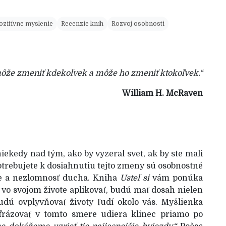
ozitívne myslenie
Recenzie kníh
Rozvoj osobnosti
môže zmeniť kdekoľvek a môže ho zmeniť ktokoľvek.“
William H. McRaven
iekedy nad tým, ako by vyzeral svet, ak by ste mali
otrebujete k dosiahnutiu tejto zmeny sú osobnostné
deje a nezlomnosť ducha. Kniha
Usteľ si
vám ponúka
e vo svojom živote aplikovať, budú mať dosah nielen
udú ovplyvňovať životy ľudí okolo vás. Myšlienka
frázovať v tomto smere udiera klinec priamo po