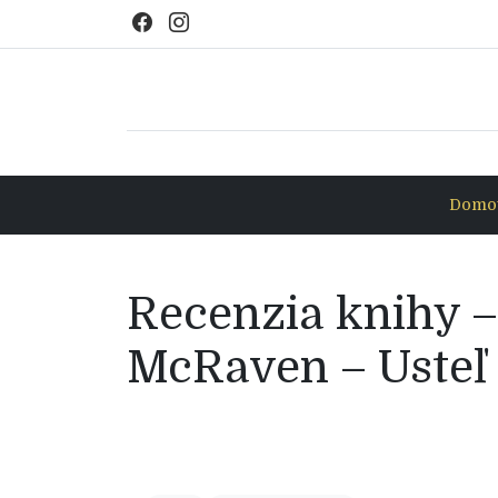
Domov
Recenzia knihy –
McRaven – Usteľ 