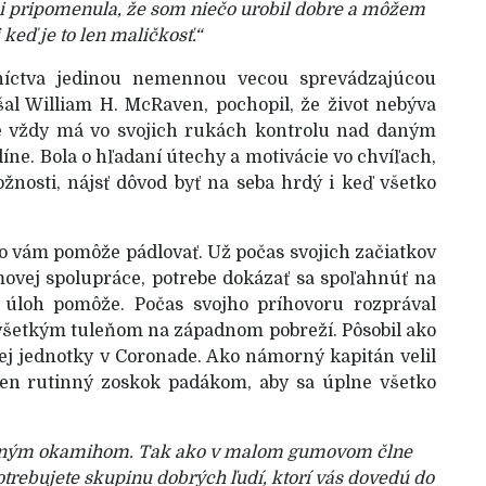
 mi pripomenula, že som niečo urobil dobre a môžem
i keď je to len maličkosť.“
rníctva jedinou nemennou vecou sprevádzajúcou
šal William H. McRaven, pochopil, že život nebýva
e vždy má vo svojich rukách kontrolu nad daným
líne. Bola o hľadaní útechy a motivácie vo chvíľach,
žnosti, nájsť dôvod byť na seba hrdý i keď všetko
to vám pomôže pádlovať. Už počas svojich začiatkov
movej spolupráce, potrebe dokázať sa spoľahnúť na
 úloh pomôže. Počas svojho príhovoru rozprával
 všetkým tuleňom na západnom pobreží. Pôsobil ako
ej jednotky v Coronade. Ako námorný kapitán velil
den rutinný zoskok padákom, aby sa úplne všetko
votným okamihom. Tak ako v malom gumovom člne
trebujete skupinu dobrých ľudí, ktorí vás dovedú do