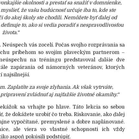
vonkajšie okolnosti a prestať sa snažiť v domnienke,
myslieť, že vašu budúcnosť určuje iba to, kde ste
či do akej školy ste chodili. Nemôžete byť ďalej od
definuje to, ako si vedia poradiť s nespravodlivosťou
života.“
. Neúspech vás zocelí. Počas svojho rozprávania sa
echu príbehom so svojím plaveckým partnerom –
eúspechu na tréningu predstavoval ďalšie dve
stále zapárania od námorných veteránov, ktorých
í najsilnejší.
. Zaplatíte za svoje zlyhania. Ak však vytrváte,
pripravení zvládnuť aj najťažšie životné okamihy.“
ekážok sa vrhajte po hlave. Táto lekcia so sebou
, že dokážete urobiť čo treba. Riskovanie, ako ďalej
ajne vypočítané, premyslené a dobre naplánované.
ice, ale viera vo vlastné schopnosti ich vždy
iko aspoň pokúsili podstúpiť.