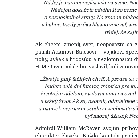
„Nádej je najmocnejšia sila na svete. N
Nádejou dokážete zdvihnúť zo zeme 
z neznesiteľnej straty. Na zmenu niekedy
v bahne. Vtedy je čas hlasno spievať, šir
nádej, že zajtr
Ak chcete zmeniť svet, neopovážte sa z
patrili Adamovi Batesovi – vojakovi špec
nohy, avšak s hrdosťou a nezlomnosťou du
H. McRaven následne vyslovil, boli veno
„Život je plný ťažkých chvíľ. A predsa sa 
budete celé dni ľutovať, trápiť sa pre t
životným údelom, zvaľovať vinu na osud, 
a ťažký život. Ak sa, naopak, odmietnete 
a napriek nepriazni osudu si zachováte sil
byť naozaj úžasný. Neo
Admirál William McRaven svojím príhovo
charakter človeka. Každá kapitola prini