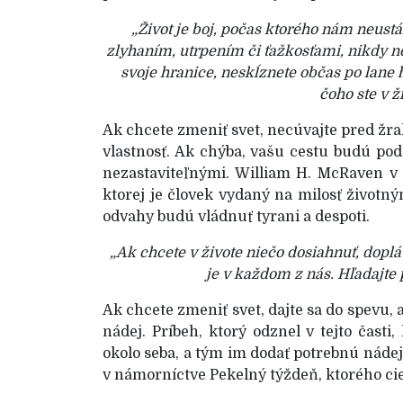
„Život je boj, počas ktorého nám neustál
zlyhaním, utrpením či ťažkosťami, nikdy n
svoje hranice, neskĺznete občas po lane h
čoho ste v ž
Ak chcete zmeniť svet, necúvajte pred žr
vlastnosť. Ak chýba, vašu cestu budú pod
nezastaviteľnými. William H. McRaven v t
ktorej je človek vydaný na milosť životn
odvahy budú vládnuť tyrani a despoti.
„Ak chcete v živote niečo dosiahnuť, doplá
je v každom z nás. Hľadajte p
Ak chcete zmeniť svet, dajte sa do spevu, 
nádej. Príbeh, ktorý odznel v tejto časti,
okolo seba, a tým im dodať potrebnú náde
v námorníctve Pekelný týždeň, ktorého cie