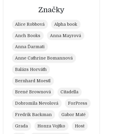
Značky
Alice Robbová
Alpha book
Anch Books
Anna Mayrová
Anna Ďarmati
Anne Cathrine Bomannová
Balázs Horváth
Bernhard Moestl
Brené Brownová
Citadella
Dobromila Nevolová
ForPress
Fredrik Backman
Gabor Maté
Grada
Honza Vojtko
Host