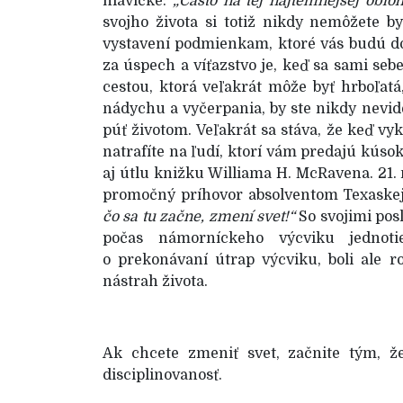
hlavičke:
„Často na tej najtemnejšej obloh
svojho života si totiž nikdy nemôžete by
vystavení podmienkam, ktoré vás budú do
za úspech a víťazstvo je, keď sa sami se
cestou, ktorá veľakrát môže byť hrboľat
nádychu a vyčerpania, by ste nikdy nevi
púť životom. Veľakrát sa stáva, že keď vy
natrafíte na ľudí, ktorí vám predajú kúso
aj útlu knižku Williama H. McRavena. 21
promočný príhovor absolventom Texaskej 
čo sa tu začne, zmení svet!“
So svojimi posl
počas námorníckeho výcviku jednoti
o prekonávaní útrap výcviku, boli ale 
nástrah života.
Ak chcete zmeniť svet, začnite tým, že
disciplinovanosť.