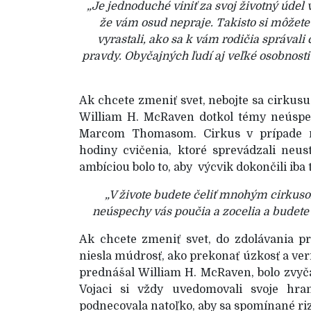
„Je jednoduché viniť za svoj životný údel 
že vám osud nepraje. Takisto si môžete 
vyrastali, ako sa k vám rodičia správali 
pravdy. Obyčajných ľudí aj veľké osobnosti 
Ak chcete zmeniť svet, nebojte sa cirkusu
William H. McRaven dotkol témy neúsp
Marcom Thomasom. Cirkus v prípade n
hodiny cvičenia, ktoré sprevádzali neu
ambíciou bolo to, aby výcvik dokončili iba t
„V živote budete čeliť mnohým cirkusom
neúspechy vás poučia a zocelia a budete 
Ak chcete zmeniť svet, do zdolávania pr
niesla múdrosť, ako prekonať úzkosť a veriť
prednášal William H. McRaven, bolo zvyč
Vojaci si vždy uvedomovali svoje hran
podnecovala natoľko, aby sa spomínané riz