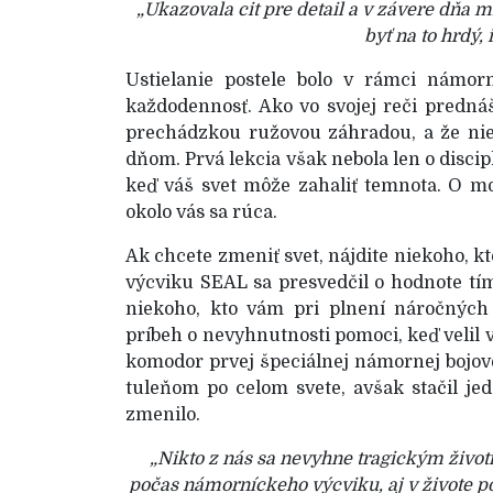
„Ukazovala cit pre detail a v závere dňa
byť na to hrdý, 
Ustielanie postele bolo v rámci námo
každodennosť. Ako vo svojej reči predná
prechádzkou ružovou záhradou, a že ni
dňom. Prvá lekcia však nebola len o discip
keď váš svet môže zahaliť temnota. O mo
okolo vás sa rúca.
Ak chcete zmeniť svet, nájdite niekoho, k
výcviku SEAL sa presvedčil o hodnote tí
niekoho, kto vám pri plnení náročných
príbeh o nevyhnutnosti pomoci, keď velil
komodor prvej špeciálnej námornej bojov
tuleňom po celom svete, avšak stačil je
zmenilo.
„Nikto z nás sa nevyhne tragickým ži
počas námorníckeho výcviku, aj v živote po