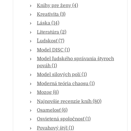
Knihy pre ženy (4)
Kreativita (3)
Láska (14)
Literatúra (2)
Ľudskosť (7)
Model DISC (1)
Model ľudského správania štyroch
pováh (1)
Model silových polí (1)
Moderná teória chaosu (1)
Mozog (6)
Najnovšie recenzie kníh (80)
Osamelosť (6)
Osvietená spoločnosť (1)
Povahový štýl (1)