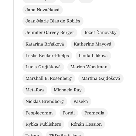
Jana Nováčková
Jean-Marie Blas de Roblès
Jennifer Garvey Berger
Jozef Ďanovský
Katarína Brňáková
Katherine Mayová
Leslie Becker-Phelps
Linda Liliková
Lucia Grejtáková
Marion Woodman
Marshall B. Rosenberg
Martina Gajdošová
Metafora
Michaela Ray
Nicklas Brendborg
Paseka
Peoplecomm
Portál
Premedia
Rybka Publishers
Rónán Hession
Tatran
TEDxBratislava