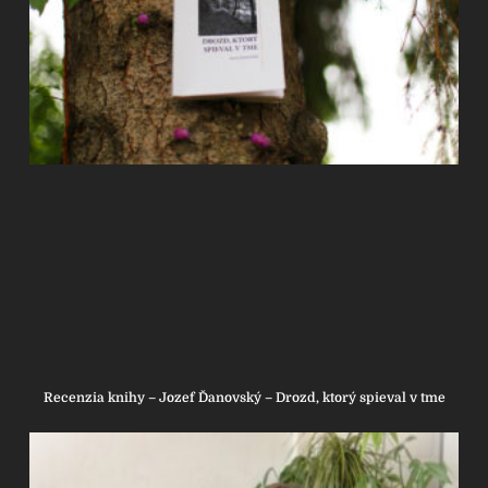
Recenzia knihy – Jozef Ďanovský – Drozd, ktorý spieval v tme